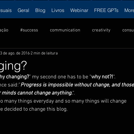
isuais
Geral
Blog
Livros
Webinar
FREE GPTs
Mor
ação
#success
communication
creativity
consu
3 de ago. de 2016
2 min de leitura
ulture
criatividade
Cultura
innovation
inovação
ging?
hy changing?
” my second one has to be “
why not?!
“.
ership
liderança
motivation
NLP
motivação
ce said:”
Progress is impossible without change, and those
 minds cannot change anything.
“.
so many things everyday and so many things will change 
vendas
visual
produtividade
productivity
v
e decided to change this blog.