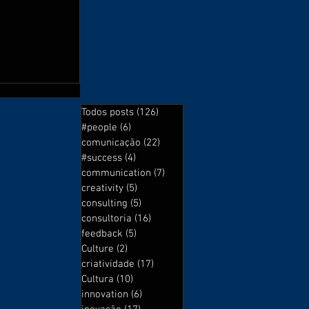
Todos posts
(126)
126 posts
e
#people
(6)
6 posts
 por ela
comunicação
(22)
22 posts
#success
(4)
4 posts
communication
(7)
7 posts
creativity
(5)
5 posts
consulting
(5)
5 posts
consultoria
(16)
16 posts
feedback
(5)
5 posts
Culture
(2)
2 posts
criatividade
(17)
17 posts
Cultura
(10)
10 posts
innovation
(6)
6 posts