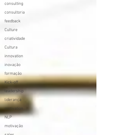
consulting
consultoria
feedback
Culture
criatividade
Cultura
innovation
inovação
formação
Kick-off
leadership
liderança
motivation
NLP
motivação
sales