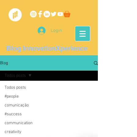
Login
Blog InnovationXperience
Blog
Todos posts
Todos posts
#people
comunicação
#success
communication
creativity