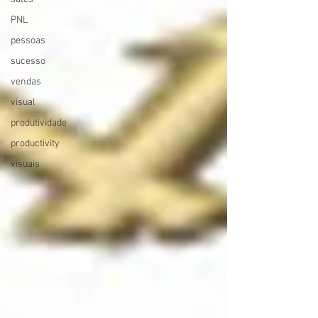
PNL
pessoas
sucesso
vendas
visual
produtividade
productivity
visuais