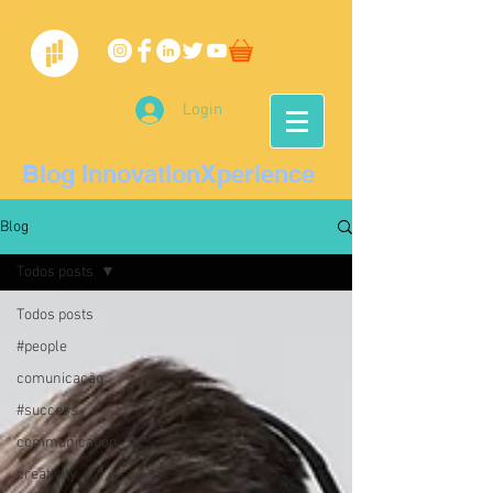
Login
Blog InnovationXperience
Blog
Todos posts
Todos posts
#people
comunicação
#success
communication
creativity