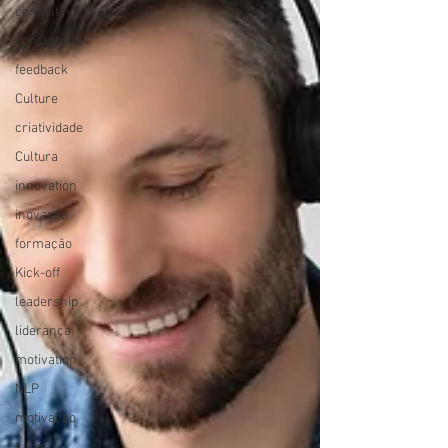
consulting
consultoria
feedback
Culture
criatividade
Cultura
innovation
inovação
formação
Kick-off
leadership
liderança
motivation
NLP
motivação
sales