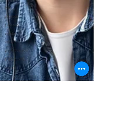
PNL
pessoas
sucesso
vendas
visual
produtividade
productivity
visuais