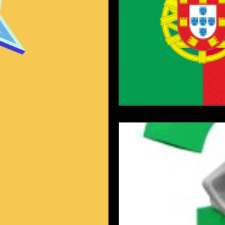
vendas
visual
prod