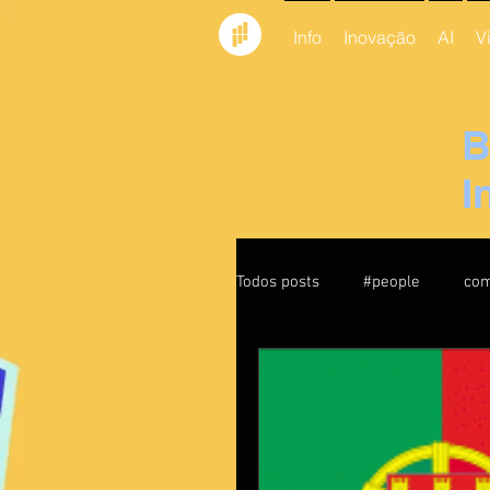
Info
Inovação
AI
V
B
I
Todos posts
#people
com
feedback
Culture
leadership
liderança