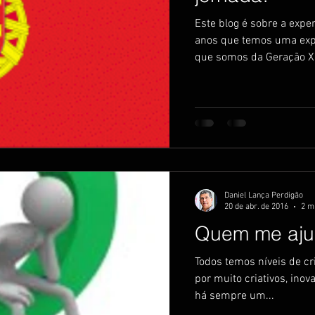
Este blog é sobre a expe
utividade
productivity
visuais
anos que temos uma expe
que somos da Geração X,.
Daniel Lança Perdigão
20 de abr. de 2016
2 mi
Quem me aju
Todos temos níveis de cr
por muito criativos, ino
há sempre um...