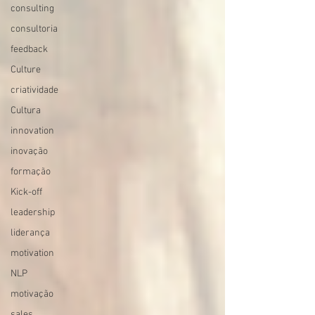
consulting
consultoria
feedback
Culture
criatividade
Cultura
innovation
inovação
formação
Kick-off
leadership
liderança
motivation
NLP
motivação
sales