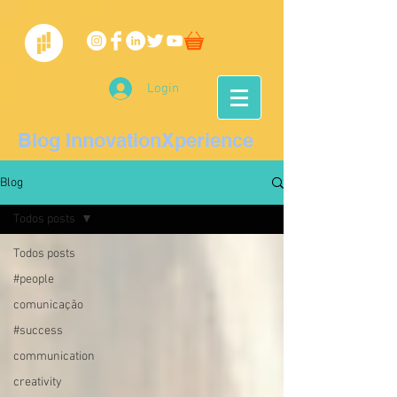
Login
Blog InnovationXperience
Blog
Todos posts
Todos posts
#people
comunicação
#success
communication
creativity