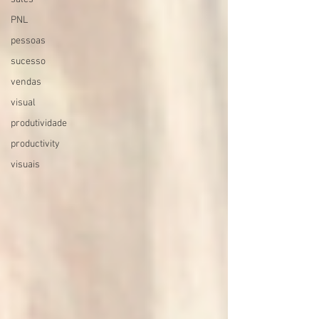
PNL
pessoas
sucesso
vendas
visual
produtividade
productivity
visuais