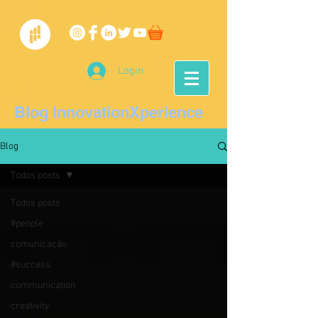
Login
Blog InnovationXperience
Blog
Todos posts
Todos posts
#people
comunicação
#success
communication
creativity