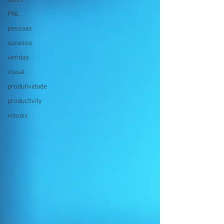
PNL
pessoas
sucesso
vendas
visual
produtividade
productivity
visuais