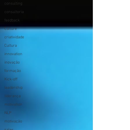
consulting
consultoria
feedback
Culture
criatividade
Cultura
innovation
inovação
formação
Kick-off
leadership
liderança
motivation
NLP
motivação
sales