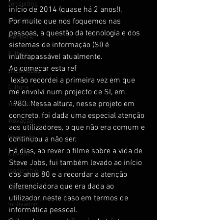
consulting
início de 2014 (quase há 2 anos!).
consultoria
Por muito que nos foquemos nas 
pessoas, a questão da tecnologia e dos 
feedback
sistemas de informação (SI) é 
Culture
inultrapassável atualmente.
Ao começar esta ref
criatividade
 lexão recordei a primeira vez em que 
Cultura
me envolvi num projecto de SI, em 
1980. Nessa altura, nesse projeto em 
innovation
concreto, foi dada uma especial atenção 
inovação
aos utilizadores, o que não era comum e 
formação
continuou a não ser.
Há dias, ao rever o filme sobre a vida de 
Kick-off
Steve Jobs, fui também levado ao início 
leadership
dos anos 80 e a recordar a atenção 
diferenciadora que era dada ao 
liderança
utilizador, neste caso em termos de 
motivation
informática pessoal.