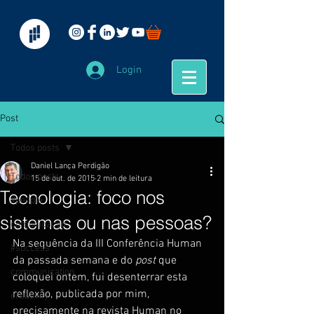
Login
Post
Todos posts
Daniel Lança Perdigão
Todos posts
15 de out. de 2015
2 min de leitura
Tecnologia: foco nos
#people
sistemas ou nas pessoas?
comunicação
Na sequência da III Conferência Human 
#success
da passada semana e do 
post
 que 
communication
coloquei ontem, fui desenterrar esta 
reflexão, publicada por mim, 
creativity
precisamente na revista Human no 