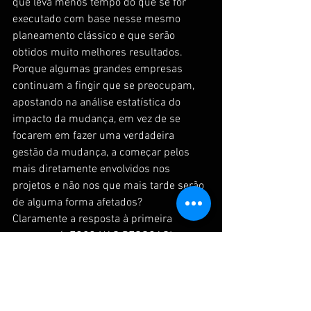
que leva menos tempo do que se for 
executado com base nesse mesmo 
planeamento clássico e que serão 
obtidos muito melhores resultados.
Porque algumas grandes empresas 
continuam a fingir que se preocupam, 
apostando na análise estatística do 
impacto da mudança, em vez de se 
focarem em fazer uma verdadeira 
gestão da mudança, a começar pelos 
mais diretamente envolvidos nos 
projetos e não nos que mais tarde serão 
de alguma forma afetados?
Claramente a resposta à primeira 
pergunta é: FOCO NAS PESSOAS!
Daniel Perdigão, Visual Improvement 
Agent, UpSideUp.pt
#informática
#pessoas
#tecnologia
consultoria