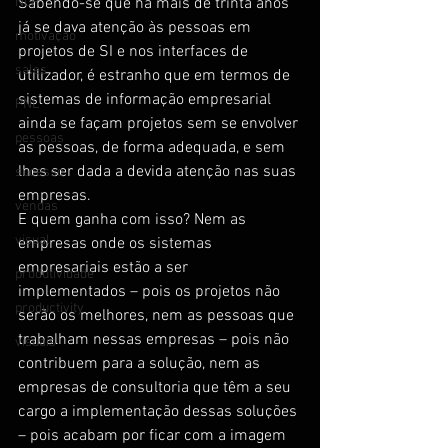
NLP
Sabendo-se que há mais de trinta anos 
já se dava atenção às pessoas em 
motivação
projetos de SI e nos interfaces de 
sales
utilizador, é estranho que em termos de 
sistemas de informação empresarial 
PNL
ainda se façam projetos sem se envolver 
pessoas
as pessoas, de forma adequada, e sem 
lhes ser dada a devida atenção nas suas 
sucesso
empresas.
vendas
E quem ganha com isso? Nem as 
visual
empresas onde os sistemas 
empresariais estão a ser 
produtividade
implementados – pois os projetos não 
productivity
serão os melhores, nem as pessoas que 
trabalham nessas empresas – pois não 
visuais
contribuem para a solução, nem as 
empresas de consultoria que têm a seu 
cargo a implementação dessas soluções 
– pois acabam por ficar com a imagem 