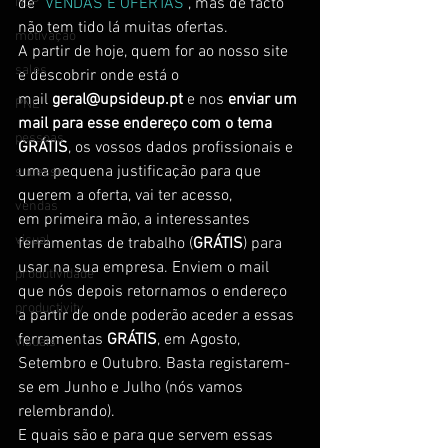
NLP
de “
VENDAS E OFERTAS
“, mas de facto 
não tem tido lá muitas ofertas.
motivação
A partir de hoje, quem for ao nosso site 
sales
e descobrir onde está o 
mail 
geral@upsideup.pt
 e nos 
enviar um 
PNL
mail para esse endereço com o tema 
pessoas
GRÁTIS
, os vossos dados profissionais e 
uma pequena justificação para que 
sucesso
querem a oferta, vai ter acesso, 
vendas
em primeira mão, a interessantes 
visual
ferramentas de trabalho (
GRÁTIS
) para 
usar na sua empresa. Enviem o mail 
produtividade
que nós depois retornamos o endereço 
productivity
a partir de onde poderão aceder a essas 
ferramentas 
GRÁTIS
, em Agosto, 
visuais
Setembro e Outubro. Basta registarem-
se em Junho e Julho (nós vamos 
relembrando).
E quais são e para que servem essas 