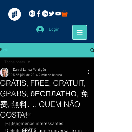
Login
Post
Todos posts
Daniel Lança Perdigão
Todos posts
5 de jun. de 2014
2 min de leitura
GRÁTIS, FREE, GRATUIT,
#people
GRATIS, бЕСПЛАТНО, 免
comunicação
费, 無料…. QUEM NÃO
#success
GOSTA!
communication
Há fenómenos interessantes!
creativity
O efeito 
GRÁTIS
, que é universal, é um 