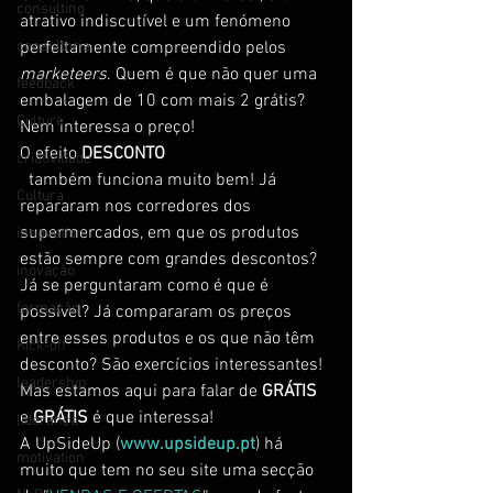
consulting
atrativo indiscutível e um fenómeno 
consultoria
perfeitamente compreendido pelos 
marketeers
. Quem é que não quer uma 
feedback
embalagem de 10 com mais 2 grátis? 
Culture
Nem interessa o preço!
O efeito 
DESCONTO
criatividade
  também funciona muito bem! Já 
Cultura
repararam nos corredores dos 
supermercados, em que os produtos 
innovation
estão sempre com grandes descontos? 
inovação
Já se perguntaram como é que é 
formação
possível? Já compararam os preços 
entre esses produtos e os que não têm 
Kick-off
desconto? São exercícios interessantes!
leadership
Mas estamos aqui para falar de 
GRÁTIS
e 
GRÁTIS
 é que interessa!
liderança
A UpSideUp (
www.upsideup.pt
) há 
motivation
muito que tem no seu site uma secção 