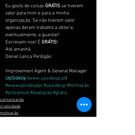
Eu gosto de coisas 
GRÁTIS
 se tiverem 
valor para mim e para a minha 
organização. Se não tiverem valor 
apenas deram trabalho a obter e, 
eventualmente, a guardar!
Escrevam-nos! É 
GRÁTIS
!
Até amanhã.
Daniel Lança Perdigão
Improvement Agent & General Manager
UpSideUp
 (
www.upsideup.pt
)
#wwwupsideuppt
#upsideup
#formação
#processos
#avaliação
#grátis
comunicação
criatividade
motivação