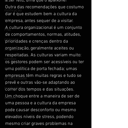
a ser feliz, uma que o apaixone!
NLP
Outra das recomendações que costumo 
motivação
dar é que estudem bem a cultura da 
sales
empresa, antes sequer de a visitar.
A cultura organizacional é um conjunto 
PNL
de comportamentos, normas, atitudes, 
pessoas
prioridades e crenças dentro da 
organização, geralmente aceites ou 
sucesso
respeitadas. As culturas variam muito: 
vendas
os gestores podem ser acessíveis ou ter 
uma política de porta fechada; umas 
visual
empresas têm muitas regras e tudo se 
produtividade
prevê e outras vão-se adaptando ao 
productivity
correr dos tempos e das situações.
Um choque entre a maneira de ser de 
visuais
uma pessoa e a cultura da empresa 
pode causar desconforto ou mesmo 
elevados níveis de stress, podendo 
mesmo criar graves problemas na 