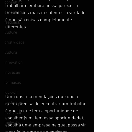
consulting
trabalhar e embora possa parecer o 
consultoria
mesmo aos mais desatentos, a verdade 
é que são coisas completamente 
feedback
diferentes.
Culture
criatividade
Cultura
innovation
inovação
formação
Kick-off
Uma das recomendações que dou a 
leadership
quem precisa de encontrar um trabalho 
é que, já que tem a oportunidade de 
liderança
escolher (sim, tem essa oportunidade), 
motivation
escolha uma empresa na qual possa vir 