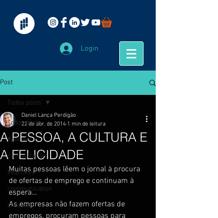
Login
Post
Todos posts
Daniel Lança Perdigão
Todos posts
22 de abr. de 2014
1 min de leitura
A PESSOA, A CULTURA E
#people
A FELICIDADE
comunicação
Muitas pessoas lêem o jornal à procura 
#success
de ofertas de emprego e continuam à 
communication
espera…
As empresas não fazem ofertas de 
creativity
empregos, procuram pessoas para 