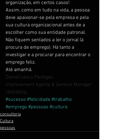
organização, em certos casos!
Assim, como em tudo na vida, a pessoa 
deve apaixonar-se pela empresa e pela 
sua cultura organizacional antes de a 
escolher como sua entidade patronal.
Não fiquem sentados a ler o jornal (à 
procura de emprego). Há tanto a 
investigar e a procurar para encontrar o 
emprego feliz.
Até amanhã.
Daniel Lança Perdigão
Improvement Agente & General Manager
UpSideUp
#sucesso
#felicidade
#trabalho
#emprego
#pessoas
#cultura
consultoria
Cultura
pessoas