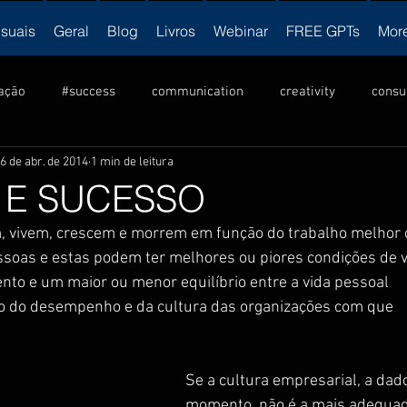
isuais
Geral
Blog
Livros
Webinar
FREE GPTs
Mor
ação
#success
communication
creativity
consu
6 de abr. de 2014
1 min de leitura
ulture
criatividade
Cultura
innovation
inovação
 E SUCESSO
, vivem, crescem e morrem em função do trabalho melhor 
ership
liderança
motivation
NLP
motivação
ssoas e estas podem ter melhores ou piores condições de v
to e um maior ou menor equilíbrio entre a vida pessoal 
ão do desempenho e da cultura das organizações com que 
vendas
visual
produtividade
productivity
v
Se a cultura empresarial, a dad
momento, não é a mais adequad