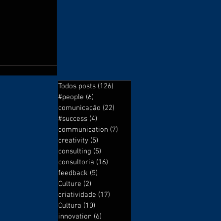
t!
Todos posts
(126)
126 posts
#people
(6)
6 posts
comunicação
(22)
22 posts
#success
(4)
4 posts
communication
(7)
7 posts
creativity
(5)
5 posts
consulting
(5)
5 posts
consultoria
(16)
16 posts
feedback
(5)
5 posts
Culture
(2)
2 posts
criatividade
(17)
17 posts
Cultura
(10)
10 posts
innovation
(6)
6 posts