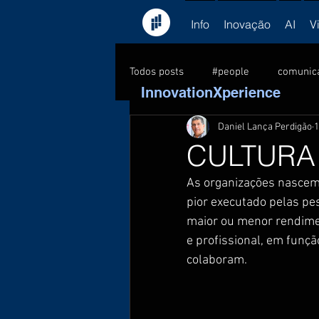
Info
Inovação
AI
V
Todos posts
#people
comunic
InnovationXperience
Daniel Lança Perdigão
1
consultoria
feedback
C
CULTURA
As organizações nascem
formação
Kick-off
lead
pior executado pelas pe
maior ou menor rendimen
e profissional, em funç
PNL
pessoas
sucesso
colaboram.