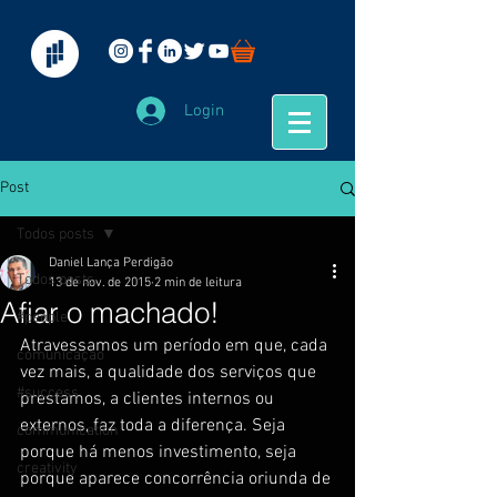
Login
Post
Todos posts
Daniel Lança Perdigão
Todos posts
13 de nov. de 2015
2 min de leitura
Afiar o machado!
#people
Atravessamos um período em que, cada 
comunicação
vez mais, a qualidade dos serviços que 
#success
prestamos, a clientes internos ou 
externos, faz toda a diferença. Seja 
communication
porque há menos investimento, seja 
creativity
porque aparece concorrência oriunda de 