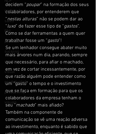
NLP
decidem “
poupar
” na formação dos seus 
motivação
colaboradores, por entenderem que 
“
nestas alturas
” não se podem dar ao 
sales
“
luxo
” de fazer esse tipo de “
gastos
”.
PNL
Como se dar ferramentas a quem quer 
trabalhar fosse um “
gasto
”!
pessoas
Se um lenhador consegue abater muito 
sucesso
mais árvores num dia, parando, sempre 
vendas
que necessário, para afiar o machado, 
em vez de cortar incessantemente, por 
visual
que razão alguém pode entender como 
produtividade
um “gasto” o tempo e o investimento 
que se faça em formação para que os 
productivity
colaboradores da empresa tenham o 
visuais
seu “
machado
” mais afiado?
Também na componente de 
comunicação se vê uma reação adversa 
ao investimento, enquanto é sabido que 