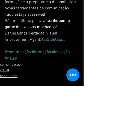
formação e a preparar e a disponibilizar 
novas ferramentas de comunicação. 
Tudo está já acessível!
Só uma última palavra: 
verifiquem o 
gume dos vossos machados!
Daniel Lança Perdigão, Visual 
Improvement Agent, 
UpSideUp.pt
#comunicação
#formação
#inovação
#visual
comunicação
visual
consultoria