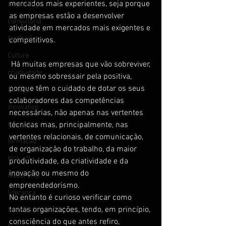
mercados mais experientes, seja porque 
consulting
as empresas estão a desenvolver 
consultoria
atividade em mercados mais exigentes e 
feedback
competitivos.
Culture
 Há muitas empresas que vão sobreviver, 
criatividade
ou mesmo sobressair pela positiva, 
porque têm o cuidado de dotar os seus 
Cultura
colaboradores das competências 
innovation
necessárias, não apenas nas vertentes 
inovação
técnicas mas, principalmente, nas 
vertentes relacionais, de comunicação, 
formação
de organização do trabalho, da maior 
Kick-off
produtividade, da criatividade e da 
inovação ou mesmo do 
leadership
empreendedorismo.
liderança
No entanto é curioso verificar como 
tantas organizações, tendo, em princípio, 
motivation
consciência do que antes refiro, 