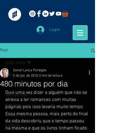
Login
Post
Todos posts
Daniel Lança Perdigão
Todos posts
5 de jan. de 2016
3 min de leitura
480 minutos por dia
#people
Ouvi uma vez dizer a alguém que não se 
comunicação
atrevia a ler romances com muitas 
#success
páginas pois isso levaria muito tempo. 
Essa mesma pessoa, mais perto do final 
communication
da vida descobriu que o tempo passou 
creativity
na mesma e que os livros tinham ficado 