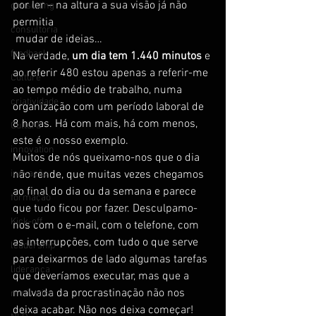
por ler – na altura a sua visão já não 
consulting
permitia 
consultoria
 mudar de ideias…
feedback
Na verdade, 
um dia tem 1.440 minutos
 e 
ao referir 480 estou apenas a referir-me 
Culture
ao tempo médio de trabalho, numa 
criatividade
organização com um período laboral de 
8 horas. Há com mais, há com menos, 
Cultura
este é o nosso exemplo.
innovation
Muitos de nós queixamo-nos que o dia 
inovação
não rende, que muitas vezes chegamos 
ao final do dia ou da semana e parece 
formação
que tudo ficou por fazer. Desculpamo-
Kick-off
nos com o e-mail, com o telefone, com 
as interrupções, com tudo o que serve 
leadership
para deixarmos de lado algumas tarefas 
liderança
que deveríamos executar, mas que a 
malvada da procrastinação não nos 
motivation
deixa acabar. Não nos deixa começar!