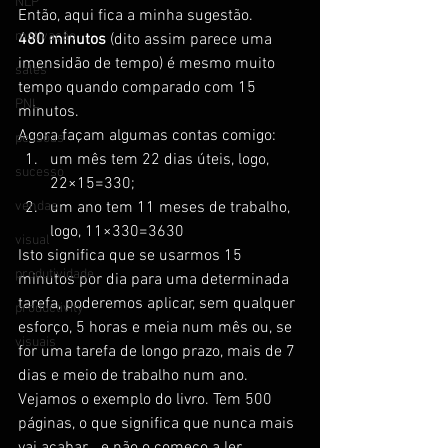
NLP
Então, aqui fica a minha sugestão.
motivação
480 minutos
 (dito assim parece uma 
imensidão de tempo) é mesmo muito 
sales
tempo quando comparado com 15 
PNL
minutos.
Agora façam algumas contas comigo:
pessoas
um mês tem 22 dias úteis, logo, 
sucesso
22×15=330;
vendas
um ano tem 11 meses de trabalho, 
logo, 11×330=3630
visual
Isto significa que se usarmos 15 
produtividade
minutos por dia para uma determinada 
tarefa, poderemos aplicar, sem qualquer 
productivity
esforço, 5 horas e meia num mês ou, se 
visuais
for uma tarefa de longo prazo, mais de 7 
dias e meio de trabalho num ano.
Vejamos o exemplo do livro. Tem 500 
páginas, o que significa que nunca mais 