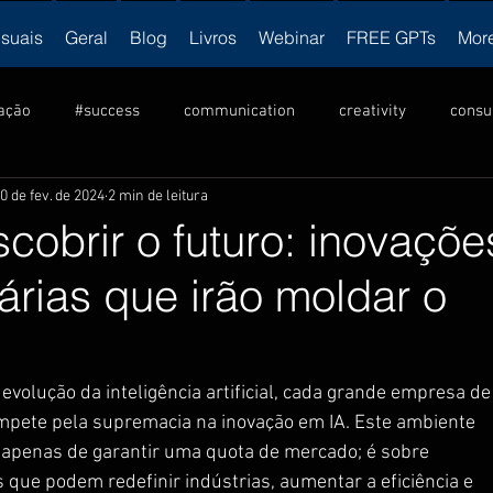
isuais
Geral
Blog
Livros
Webinar
FREE GPTs
Mor
ação
#success
communication
creativity
consu
0 de fev. de 2024
2 min de leitura
ulture
criatividade
Cultura
innovation
inovação
obrir o futuro: inovaçõe
árias que irão moldar o
ership
liderança
motivation
NLP
motivação
vendas
visual
produtividade
productivity
v
volução da inteligência artificial, cada grande empresa de
pete pela supremacia na inovação em IA. Este ambiente 
a apenas de garantir uma quota de mercado; é sobre 
que podem redefinir indústrias, aumentar a eficiência e 