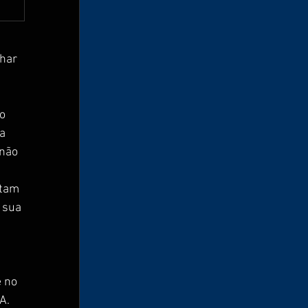
har 
o 
a 
não 
tam 
 sua 
 no 
A. 