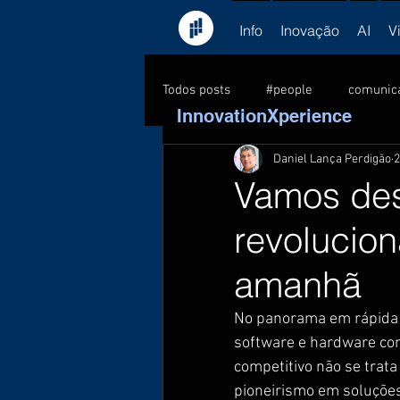
Info
Inovação
AI
V
Todos posts
#people
comunic
InnovationXperience
Daniel Lança Perdigão
2
consultoria
feedback
C
Vamos desc
revolucion
formação
Kick-off
lead
amanhã
PNL
pessoas
sucesso
No panorama em rápida e
software e hardware com
competitivo não se trat
pioneirismo em soluções 