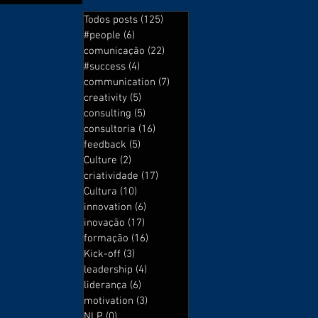
Todos posts
(125)
125 posts
#people
(6)
6 posts
comunicação
(22)
22 posts
#success
(4)
4 posts
communication
(7)
7 posts
creativity
(5)
5 posts
consulting
(5)
5 posts
consultoria
(16)
16 posts
feedback
(5)
5 posts
Culture
(2)
2 posts
criatividade
(17)
17 posts
Cultura
(10)
10 posts
innovation
(6)
6 posts
inovação
(17)
17 posts
formação
(16)
16 posts
Kick-off
(3)
3 posts
leadership
(4)
4 posts
liderança
(6)
6 posts
motivation
(3)
3 posts
NLP
(0)
0 post