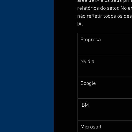
área de IA e os seus pr
relatórios do setor. No e
não refletir todos os de
IA.
Empresa
Nvidia
Google
IBM
Microsoft