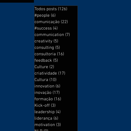
Todos posts
(126)
126 posts
#people
(6)
6 posts
comunicação
(22)
22 posts
#success
(4)
4 posts
communication
(7)
7 posts
creativity
(5)
5 posts
consulting
(5)
5 posts
consultoria
(16)
16 posts
feedback
(5)
5 posts
Culture
(2)
2 posts
criatividade
(17)
17 posts
Cultura
(10)
10 posts
innovation
(6)
6 posts
inovação
(17)
17 posts
formação
(16)
16 posts
Kick-off
(3)
3 posts
leadership
(4)
4 posts
liderança
(6)
6 posts
motivation
(3)
3 posts