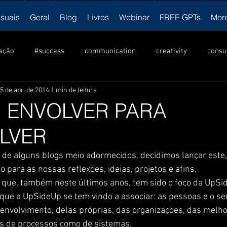
isuais
Geral
Blog
Livros
Webinar
FREE GPTs
Mor
ação
#success
communication
creativity
consu
5 de abr. de 2014
1 min de leitura
ulture
criatividade
Cultura
innovation
inovação
: ENVOLVER PARA
LVER
ership
liderança
motivation
NLP
motivação
 de alguns blogs meio adormecidos, decidimos lançar este,
o para as nossas reflexões, ideias, projetos e afins, 
vendas
visual
produtividade
productivity
v
 que, também neste últimos anos, tem sido o foco da UpSi
 que a UpSideUp se tem vindo a associar: as pessoas e o se
envolvimento, delas próprias, das organizações, das melho
os de processos como de sistemas.