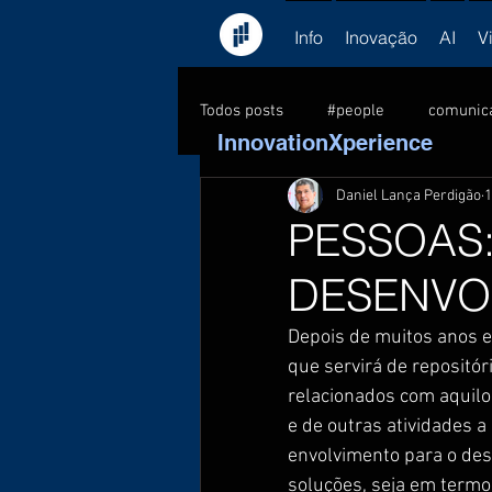
Info
Inovação
AI
V
Todos posts
#people
comunic
InnovationXperience
Daniel Lança Perdigão
1
consultoria
feedback
C
PESSOAS
DESENVO
formação
Kick-off
lead
Depois de muitos anos e
que servirá de repositóri
PNL
pessoas
sucesso
relacionados com aquilo
e de outras atividades a
envolvimento para o des
soluções, seja em term