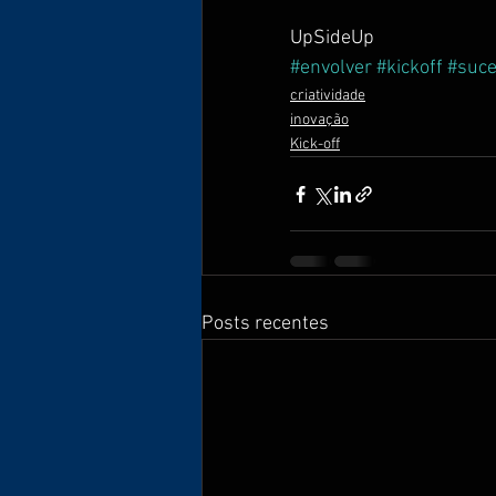
UpSideUp
#envolver
#kickoff
#suc
criatividade
inovação
Kick-off
Posts recentes