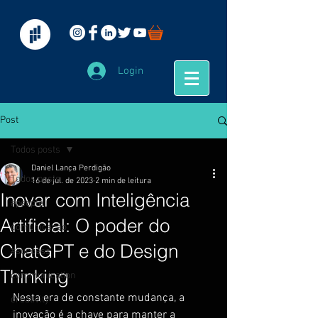
Login
Post
Todos posts
Daniel Lança Perdigão
Todos posts
16 de jul. de 2023
2 min de leitura
Inovar com Inteligência
#people
Artificial: O poder do
comunicação
ChatGPT e do Design
#success
Thinking
communication
Nesta era de constante mudança, a 
creativity
inovação é a chave para manter a 