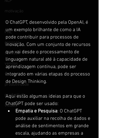
NLP
motivação
sales
O ChatGPT, desenvolvido pela OpenAI, é 
um exemplo brilhante de como a IA 
PNL
pode contribuir para processos de 
pessoas
inovação. Com um conjunto de recursos 
que vai desde o processamento de 
sucesso
linguagem natural até à capacidade de 
vendas
aprendizagem contínua, pode ser 
integrado em várias etapas do processo 
visual
de Design Thinking.
produtividade
productivity
Aqui estão algumas ideias para que o 
ChatGPT pode ser usado:
visuais
Empatia e Pesquisa
: O ChatGPT 
pode auxiliar na recolha de dados e 
análise de sentimentos em grande 
escala, ajudando as empresas a 