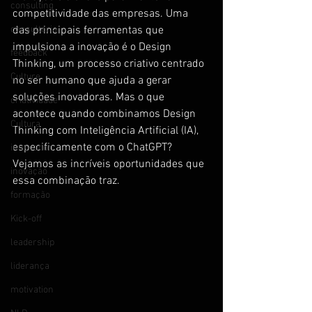
consulting
competitividade das empresas. Uma 
consultoria
das principais ferramentas que 
impulsiona a inovação é o Design 
feedback
Thinking, um processo criativo centrado 
Culture
no ser humano que ajuda a gerar 
soluções inovadoras. Mas o que 
criatividade
acontece quando combinamos Design 
Cultura
Thinking com Inteligência Artificial (IA), 
especificamente com o ChatGPT? 
innovation
Vejamos as incríveis oportunidades que 
inovação
essa combinação traz.
formação
Kick-off
leadership
liderança
motivation