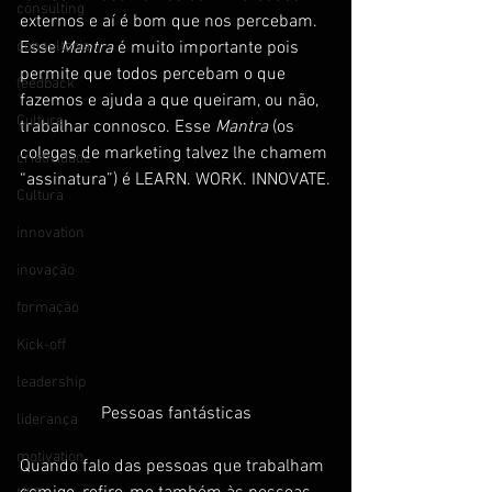
consulting
externos e aí é bom que nos percebam.
consultoria
Esse 
Mantra
 é muito importante pois 
permite que todos percebam o que 
feedback
fazemos e ajuda a que queiram, ou não, 
Culture
trabalhar connosco. Esse 
Mantra
 (os 
colegas de marketing talvez lhe chamem 
criatividade
“assinatura”) é LEARN. WORK. INNOVATE.
Cultura
innovation
inovação
formação
Kick-off
leadership
Pessoas fantásticas
liderança
motivation
Quando falo das pessoas que trabalham 