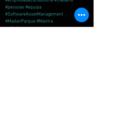
#empresadeconsultoria
#trabalho
#pessoas
#equipa
#SoftwareAssetManagement
#MadanParque
#Mantra
consultoria
Cultura
pessoas
Ver tudo
Posts recentes