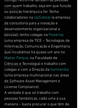
comigo, refiro-me também às pessoas 
NLP
com quem trabalho, seja em que função 
motivação
ou posição hierárquica for. Tenho 
sales
colaboradores na 
UpSideUp
 (a empresa 
de consultoria para a inovação e 
PNL
desenvolvimento organizacional e 
pessoas
pessoal), tenho colegas na 
PowerUp
(uma empresa de TICE – Tecnologias de 
sucesso
Informação, Comunicação e Engenharia 
vendas
que incubámos há quase um ano no 
Madan Parque
, na Faculdade de 
visual
Ciências e Tecnologia) e trabalho com 
produtividade
colegas e com a Direção da 
Garmendia
productivity
(uma empresa multinacional nas áreas 
de Software Asset Management e 
visuais
License Compliance).
A verdade é que só trabalho com 
pessoas fantásticas, cada uma à sua 
maneira – basta procurar o que têm de 