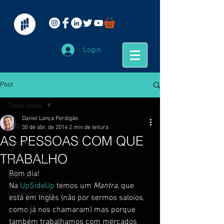
Login
Post
Todos posts
Daniel Lança Perdigão
Todos posts
30 de abr. de 2014
2 min de leitura
AS PESSOAS COM QUE
#people
TRABALHO
comunicação
Bom dia!
#success
Na 
UpSideUp
 temos um 
Mantra
, que 
communication
está em Inglês (não por sermos saloios, 
como já nos chamaram) mas porque 
creativity
também trabalhamos com mercados 