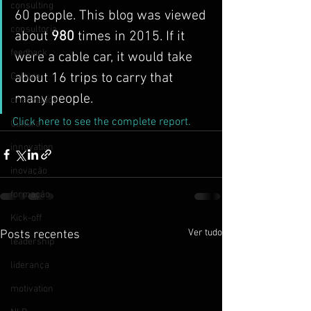
consulting
60 people. This blog was viewed 
consultoria
about 
980
 times in 2015. If it 
feedback
were a cable car, it would take 
about 16 trips to carry that 
Culture
many people.
criatividade
Click here to see the complete report.
Cultura
innovation
inovação
formação
Kick-off
Ver tudo
Posts recentes
leadership
liderança
motivation