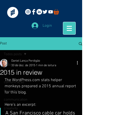
Login
Post
Todos posts
Daniel Lança Perdigão
Todos posts
30 de dez. de 2015
1 min de leitura
2015 in review
#people
The WordPress.com stats helper 
comunicação
monkeys prepared a 2015 annual report 
#success
for this blog.
communication
Here’s an excerpt:
creativity
A San Francisco cable car holds 