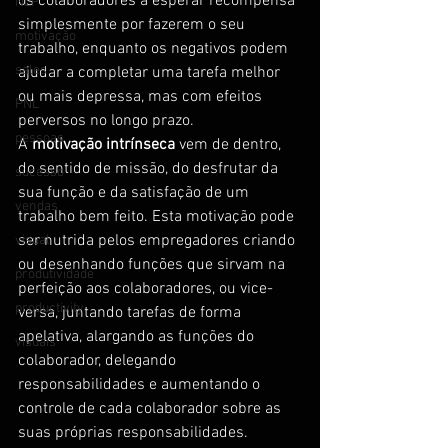
os colaboradores a esperar recompensa 
NLP
simplesmente por fazerem o seu 
motivação
trabalho, enquanto os negativos podem 
sales
ajudar a completar uma tarefa melhor 
ou mais depressa, mas com efeitos 
PNL
perversos no longo prazo.
pessoas
A 
motivação intrínseca
 vem de dentro, 
do sentido de missão, do desfrutar da 
sucesso
sua função e da satisfação de um 
vendas
trabalho bem feito. Esta motivação pode 
ser nutrida pelos empregadores criando 
visual
ou desenhando funções que sirvam na 
produtividade
perfeição aos colaboradores, ou vice-
productivity
versa, juntando tarefas de forma 
apelativa, alargando as funções do 
visuais
colaborador, delegando 
responsabilidades e aumentando o 
controle de cada colaborador sobre as 
suas próprias responsabilidades.