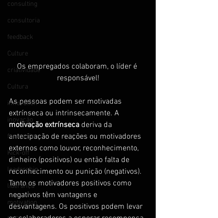
consulting
consultoria
feedback
Culture
Os empregados colaboram, o líder é 
criatividade
responsável!
Cultura
As pessoas podem ser motivadas 
innovation
extrínseca ou intrinsecamente. A 
inovação
motivação extrínseca
 deriva da 
antecipação de reações ou motivadores 
formação
externos como louvor, reconhecimento, 
Kick-off
dinheiro (positivos) ou então falta de 
leadership
reconhecimento ou punição (negativos). 
Tanto os motivadores positivos como 
liderança
negativos têm vantagens e 
motivation
desvantagens. Os positivos podem levar 