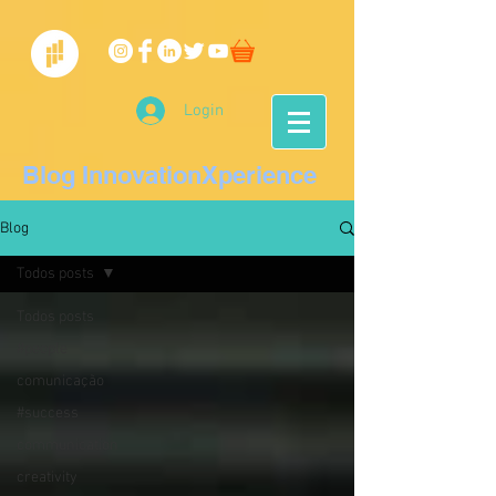
Login
Blog InnovationXperience
Blog
Todos posts
Todos posts
#people
comunicação
#success
communication
creativity