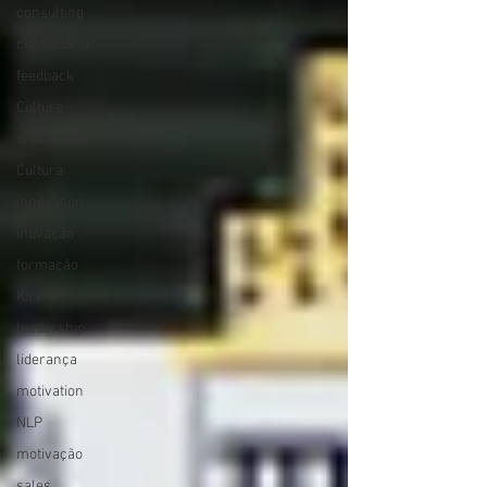
consulting
consultoria
feedback
Culture
criatividade
Cultura
innovation
inovação
formação
Kick-off
leadership
liderança
motivation
NLP
motivação
sales