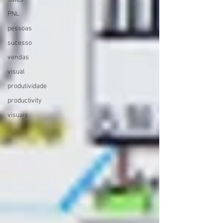
PNL
pessoas
sucesso
vendas
visual
produtividade
productivity
visuais