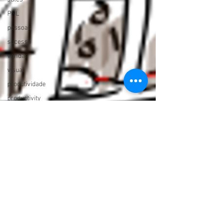
PNL
pessoas
sucesso
vendas
visual
produtividade
productivity
visuais