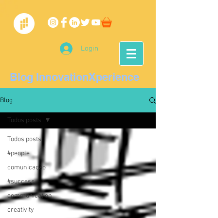
Login
Blog InnovationXperience
Blog
Todos posts
Todos posts
#people
comunicação
#success
communication
creativity