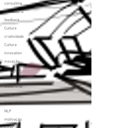
consulting
consultoria
feedback
Culture
criatividade
Cultura
innovation
inovação
formação
Kick-off
leadership
liderança
motivation
NLP
motivação
sales