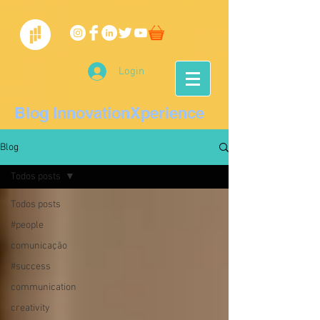
Login
Blog InnovationXperience
Blog
Todos posts
Todos posts
#people
comunicação
#success
communication
creativity