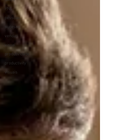
PNL
pessoas
sucesso
vendas
visual
produtividade
productivity
visuais