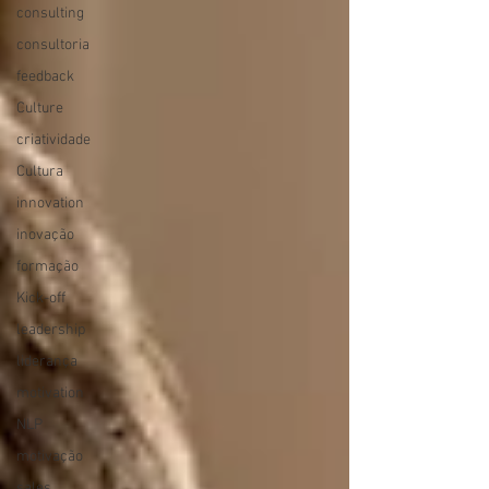
consulting
consultoria
feedback
Culture
criatividade
Cultura
innovation
inovação
formação
Kick-off
leadership
liderança
motivation
NLP
motivação
sales