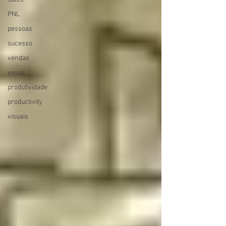
PNL
pessoas
sucesso
vendas
visual
produtividade
productivity
visuais