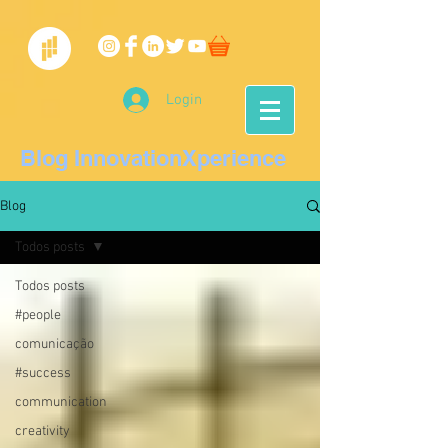
Login
Blog InnovationXperience
Blog
Todos posts
Todos posts
#people
comunicação
#success
communication
creativity