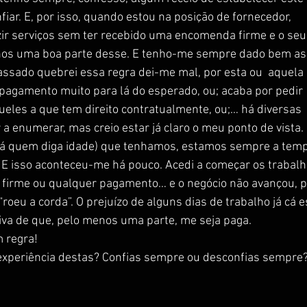
fiar. E, por isso, quando estou na posição de fornecedor, 
ir serviços sem ter recebido uma encomenda firme e o seu
os uma boa parte desse. E tenho-me sempre dado bem as
sado quebrei essa regra dei-me mal, por esta ou  aquela 
o pagamento muito para lá do esperado, ou; acaba por pedir 
ueles a que tem direito contratualmente, ou;… há diversas 
 a enumerar, mas creio estar já claro o meu ponto de vista.
(há quem diga idade) que tenhamos, estamos sempre a temp
. E isso aconteceu-me há pouco. Acedi a começar os trabalh
firme ou qualquer pagamento… e o negócio não avançou, p
“roeu a corda”. O prejuízo de alguns dias de trabalho já cá e
iva de que, pelo menos uma parte, me seja paga.
 regra!
 experiência destas? Confias sempre ou desconfias sempre?