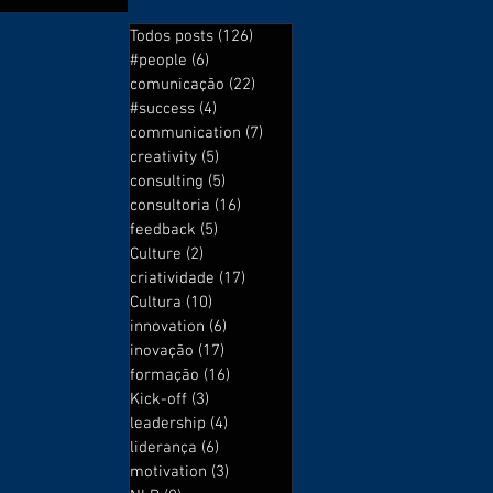
Todos posts
(126)
126 posts
#people
(6)
6 posts
comunicação
(22)
22 posts
#success
(4)
4 posts
communication
(7)
7 posts
creativity
(5)
5 posts
consulting
(5)
5 posts
consultoria
(16)
16 posts
feedback
(5)
5 posts
Culture
(2)
2 posts
criatividade
(17)
17 posts
Cultura
(10)
10 posts
innovation
(6)
6 posts
inovação
(17)
17 posts
formação
(16)
16 posts
Kick-off
(3)
3 posts
leadership
(4)
4 posts
liderança
(6)
6 posts
motivation
(3)
3 posts