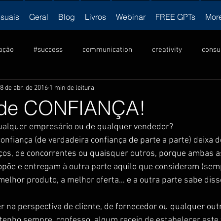
isuais
Geral
Blog
Livros
Webinar
FREE GPTs
Mor
ação
#success
communication
creativity
consu
8 de abr. de 2016
1 min de leitura
ulture
criatividade
Cultura
innovation
inovação
 de CONFIANÇA!
qualquer empresário ou de qualquer vendedor?
ership
liderança
motivation
NLP
motivação
onfiança (de verdadeira confiança de parte a parte) deixa d
os, de concorrentes ou quaisquer outros, porque ambas a
opõe e entregam à outra parte aquilo que consideram (sem
vendas
visual
produtividade
productivity
v
melhor produto, a melhor oferta… e a outra parte sabe diss
er na perspectiva de cliente, de fornecedor ou qualquer out
tenho sempre, confesso, algum receio de estabelecer este 