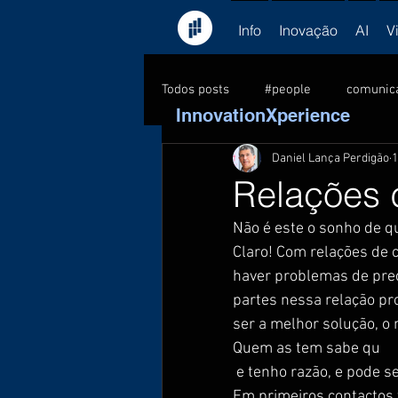
Info
Inovação
AI
V
Todos posts
#people
comunic
InnovationXperience
Daniel Lança Perdigão
1
consultoria
feedback
C
Relações
Não é este o sonho de 
formação
Kick-off
lead
Claro! Com relações de c
haver problemas de preç
partes nessa relação pr
PNL
pessoas
sucesso
ser a melhor solução, o 
Quem as tem sabe qu
 e tenho razão, e pode s
Em primeiros contactos 