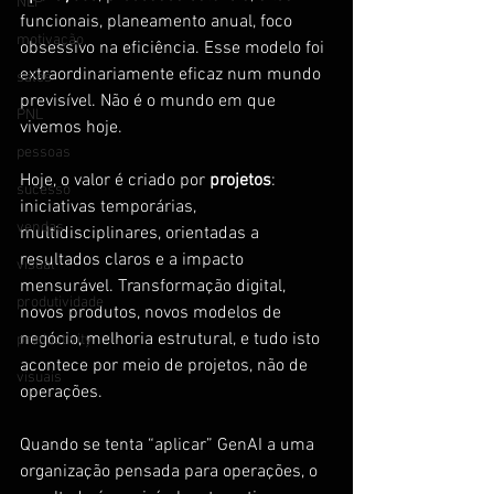
NLP
funcionais, planeamento anual, foco 
motivação
obsessivo na eficiência. Esse modelo foi 
extraordinariamente eficaz num mundo 
sales
previsível. Não é o mundo em que 
PNL
vivemos hoje.
pessoas
Hoje, o valor é criado por 
projetos
: 
sucesso
iniciativas temporárias, 
vendas
multidisciplinares, orientadas a 
resultados claros e a impacto 
visual
mensurável. Transformação digital, 
produtividade
novos produtos, novos modelos de 
negócio, melhoria estrutural, e tudo isto 
productivity
acontece por meio de projetos, não de 
visuais
operações.
Quando se tenta “aplicar” GenAI a uma 
organização pensada para operações, o 