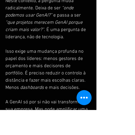
Neste contexto, a pergunta muda 
radicalmente. Deixa de ser 
“onde 
podemos usar GenAI?”
 e passa a ser 
“que projetos merecem GenAI porque 
criam mais valor?”
. É uma pergunta de 
liderança, não de tecnologia.
Isso exige uma mudança profunda no 
papel dos líderes: menos gestores de 
orçamento e mais decisores de 
portfólio. É preciso reduzir o controlo à 
distância e fazer mais escolhas claras. 
Menos 
dashboards
 e mais decisões.
A GenAI só por si não vai transformar a 
sua empresa. Mas pode amplificar uma 
transformação que já esteja em curso. 
Se a sua organização continuar a ser 
gerida como um conjunto de operações, 