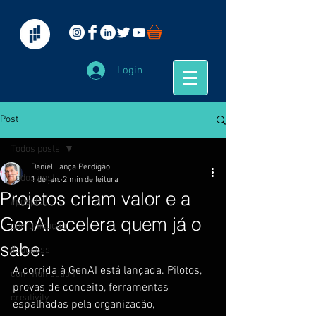
Login
Post
Todos posts
Daniel Lança Perdigão
Todos posts
1 de jan.
2 min de leitura
Projetos criam valor e a
#people
GenAI acelera quem já o
comunicação
sabe.
#success
A corrida à GenAI está lançada. Pilotos, 
communication
provas de conceito, ferramentas 
creativity
espalhadas pela organização, 