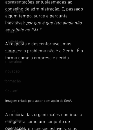
apresentações entusiasmadas ao 
consulting
conselho de administração. E, passado 
consultoria
algum tempo, surge a pergunta 
feedback
inevitável: 
por que é que isto ainda não 
se reflete no P&L?
Culture
criatividade
A resposta é desconfortável, mas 
simples: o problema não é a GenAI. É a 
Cultura
forma como a empresa é gerida.
innovation
inovação
formação
Kick-off
leadership
Imagem criada pelo autor com apoio de GenAI.
liderança
A maioria das organizações continua a 
motivation
ser gerida como um conjunto de 
operações
, processos estáveis, silos 